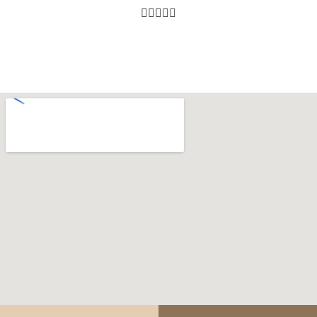




